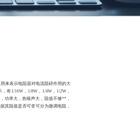
值用来表示电阻器对电流阻碍作用的大
6W，1/8W，1/4W，1/2W，
，功率大，热噪声大，阻值不够**，
根据其阻值是否可变可分为微调电阻，